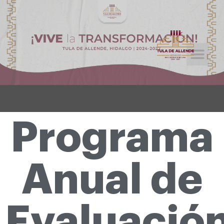
Licitaciones Públicas
Tramites y Servicios
Programa
Anual de
Evaluació