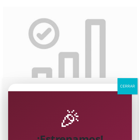
CERRAR
🎉
¡Estrenamos!