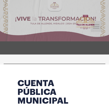
Licitaciones Públicas
Tramites y Servicios
CUENTA
PÚBLICA
MUNICIPAL