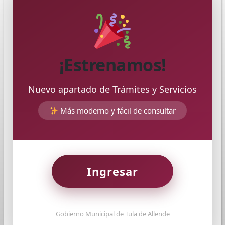
¡Estrenamos!
Nuevo apartado de Trámites y Servicios
Más moderno y fácil de consultar
Ingresar
Municipio de Tula de Allende
Plaza del Nacionalismo s/n, col. Centro
Gobierno Municipal de Tula de Allende
C.P 42800