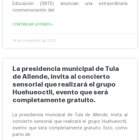
Educación (SNTE) anuncian una extraordinaria
conmemoración del
Realizará Tula de Allende, la Tercera Jornada de Vasectomía sin Bisturí
CONTINUAR LEYENDO»
14 de noviembre de 2023
La presidencia municipal de Tula
de Allende, invita al concierto
sensorial que realizará el grupo
Huehueoctli, evento que será
completamente gratuito.
La presidencia municipal de Tula de Allende, invita al
concierto sensorial que realizará el grupo Huehueoctli,
evento que será completamente gratuito. Esto, como
parte de