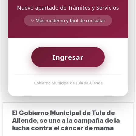
Nuevo apartado de Trámites y Servicios
El Sistema DIF municipal, convoca
a participar en la Campaña
✨ Más moderno y fácil de consultar
“Cobijando Tula “
La Presidencia municipal de Tula de Allende, en
coordinación con el Sistema DIF municipal (SMDIF),
invitan a participar en la campaña “Cobijando a Tula,”
Ingresar
un
CONTINUAR LEYENDO»
Gobierno Municipal de Tula de Allende
14 de noviembre de 2023
El Gobierno Municipal de Tula de
Allende, se une a la campaña de la
lucha contra el cáncer de mama