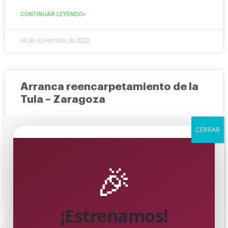
CONTINUAR LEYENDO»
14 de noviembre de 2023
Arranca reencarpetamiento de la
Tula – Zaragoza
Con una inversión cercana a los 30 millones de pesos,
CERRAR
arrancaron los trabajos de pavimentación asfáltica en
la colonia Ignacio Zaragoza, que beneficiará a más
🎉
CONTINUAR LEYENDO»
14 de noviembre de 2023
¡Estrenamos!